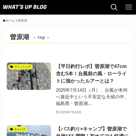
ホーム
曽原湖
曽原湖
– tag –
【平日釣行レポ】曽原湖で47cm
フィッシング
含む5本！台風前の風・ローライ
トに強かったルアーとは？
2025年7月14日（月）、台風が本州
へ接近中という不安定な天候の中、
福島県・曽原湖...
2025年7月18日
【バス釣り×キャンプ】曽原湖で
キャンプ
外遊びを満喫｜初めてでも快適に